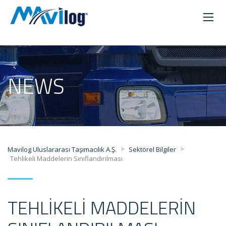
NEWS
>
>
Mavilog Uluslararası Taşımacılık A.Ş.
Sektörel Bilgiler
Tehlikeli Maddelerin Sınıflandırılması
TEHLIKELI MADDELERIN