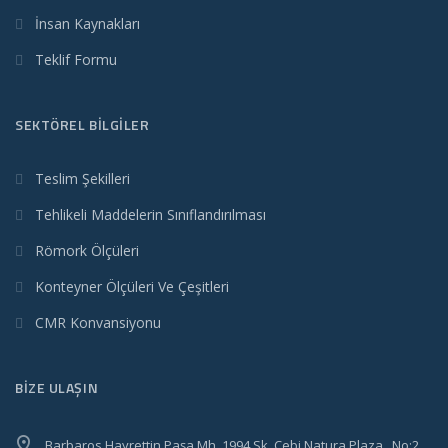
İnsan Kaynakları
Teklif Formu
SEKTÖREL BİLGİLER
Teslim Şekilleri
Tehlikeli Maddelerin Sınıflandırılması
Römork Ölçüleri
Konteyner Ölçüleri Ve Çeşitleri
CMR Konvansiyonu
BİZE ULAŞIN
Barbaros Hayrettin Paşa Mh. 1994 Sk. Çebi Natura Plaza , No:2 ,