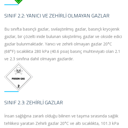
SINIF 2.2: YANICI VE ZEHIRLI OLMAYAN GAZLAR
Bu sınıfta basınçlı gazlar, sıvılaştırılmış gazlar, basınçlı kryojenik
gazlar, bir çözelti inide bulunan sıkıştırılmış gazlar ve okside edici
gazlar bulunmaktadır. Yanıcı ve zehirli olmayan gazlar 20°C
(68°F) sıcaklıkta 280 kPa (40.6 psia) basınç muhteviyatı olan 2.1
ve 2.3 sınıfına dahil olmayan gazlardır.
SINIF 2.3: ZEHIRLI GAZLAR
İnsan sağlığına zararlı olduğu bilinen ve taşıma sırasında sağlık
tehlikesi yaratan Zehirli gazlar 20°C ve altı sıcaklıkta, 101.3 kPa